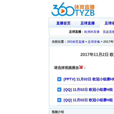
直播首页
足球直播
足球
足球直播
：
欧洲杯直播
英超直
当前位置：
360体育直播
>
足球录像
>
2017
2017年11月2日
请选择视频播放
：
[PPTV] 11月02日 欧冠小组
[QQ] 11月02日 欧冠小组赛
[QQ] 11月02日 欧冠小组赛
视频介绍