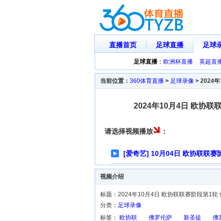
直播首页
足球直播
足球
足球直播
：
欧洲杯直播
英超直
当前位置：
360体育直播
>
足球录像
>
2024
2024年10月4日 欧协
请选择视频播放
：
[爱奇艺] 10月04日 欧协联联
视频介绍
标题：2024年10月4日 欧协联联赛阶段第1轮
分类：
足球录像
标签：
欧协联
佛罗伦萨
新圣徒
佛