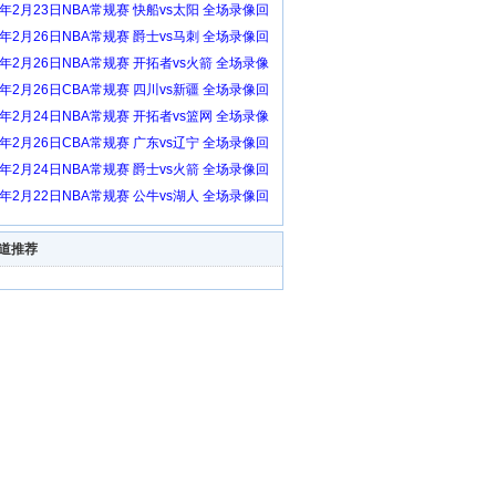
6年2月23日NBA常规赛 快船vs太阳 全场录像回
6年2月26日NBA常规赛 爵士vs马刺 全场录像回
6年2月26日NBA常规赛 开拓者vs火箭 全场录像
6年2月26日CBA常规赛 四川vs新疆 全场录像回
6年2月24日NBA常规赛 开拓者vs篮网 全场录像
6年2月26日CBA常规赛 广东vs辽宁 全场录像回
6年2月24日NBA常规赛 爵士vs火箭 全场录像回
6年2月22日NBA常规赛 公牛vs湖人 全场录像回
道推荐