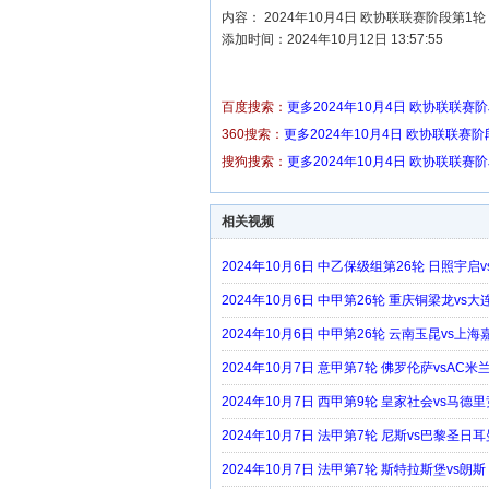
内容： 2024年10月4日 欧协联联赛阶段第1
添加时间：2024年10月12日 13:57:55
百度搜索：
更多2024年10月4日 欧协联联赛
360搜索：
更多2024年10月4日 欧协联联赛
搜狗搜索：
更多2024年10月4日 欧协联联赛
相关视频
2024年10月6日 中乙保级组第26轮 日照宇启
2024年10月6日 中甲第26轮 重庆铜梁龙vs
2024年10月6日 中甲第26轮 云南玉昆vs上
2024年10月7日 意甲第7轮 佛罗伦萨vsAC
2024年10月7日 西甲第9轮 皇家社会vs马德
2024年10月7日 法甲第7轮 尼斯vs巴黎圣日
2024年10月7日 法甲第7轮 斯特拉斯堡vs朗