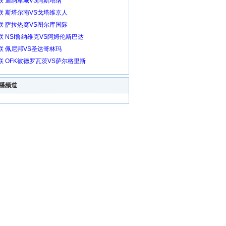
联 迪纳摩城VS阿斯塔纳
联 斯塔尔南VS戈塔维京人
联 萨拉热窝VS图尔库国际
联 NSI鲁纳维克VS阿姆伦斯巴达
联 佩尼邦VS圣达哥林玛
联 OFK彼德罗瓦茨VS萨尔格里斯
播频道