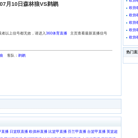
欧协
年07月10日森林狼VS鹈鹕
欧协
欧协
欧协
欧协
或者以上信号都无效，请进入
360体育直播
主页查看最新直播信号
欧协
热门直
狼
客队：
鹈鹕
甲直播
日篮联直播
欧俱杯直播
比篮甲直播
芬兰甲直播
台篮甲直播
英篮超