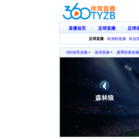
直播首页
足球直播
足球
足球直播
：
欧洲杯直播
欧冠
360体育直播
>
篮球直播
>
夏季联赛直播
森林狼