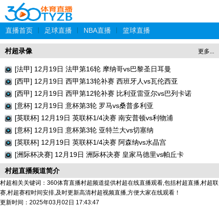
直播首页
|
足球直播
|
NBA直播
|
篮球直播
村超录像
更多...
[法甲] 12月19日 法甲第16轮 摩纳哥vs巴黎圣日耳曼
[西甲] 12月19日 西甲第13轮补赛 西班牙人vs瓦伦西亚
[西甲] 12月19日 西甲第12轮补赛 比利亚雷亚尔vs巴列卡诺
[意杯] 12月19日 意杯第3轮 罗马vs桑普多利亚
[英联杯] 12月19日 英联杯1/4决赛 南安普顿vs利物浦
[意杯] 12月19日 意杯第3轮 亚特兰大vs切塞纳
[英联杯] 12月19日 英联杯1/4决赛 阿森纳vs水晶宫
[洲际杯决赛] 12月19日 洲际杯决赛 皇家马德里vs帕丘卡
村超直播频道简介
村超相关关键词：360体育直播村超频道提供村超在线直播观看,包括村超直播,村超联
赛,村超赛程时间安排,及时更新高清村超视频直播,方便大家在线观看！
更新时间：2025年03月02日 17:43:47