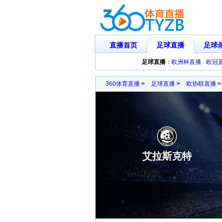
直播首页
足球直播
足球
足球直播
：
欧洲杯直播
欧冠
360体育直播
>
足球直播
>
欧协联直播
艾拉斯克特