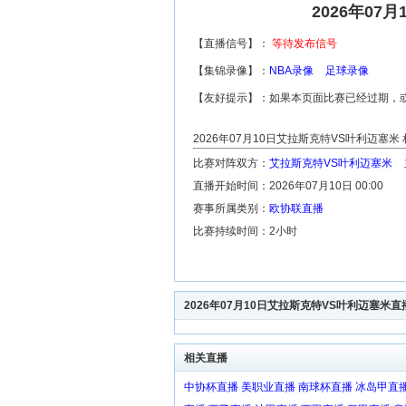
2026年07
【直播信号】：
等待发布信号
【集锦录像】：
NBA录像
足球录像
【友好提示】：如果本页面比赛已经过期，
2026年07月10日艾拉斯克特VS叶利迈塞米
比赛对阵双方：
艾拉斯克特VS叶利迈塞米
直播开始时间：2026年07月10日 00:00
赛事所属类别：
欧协联直播
比赛持续时间：2小时
2026年07月10日艾拉斯克特VS叶利迈塞米
相关直播
中协杯直播
美职业直播
南球杯直播
冰岛甲直