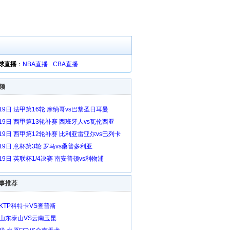
球直播
：
NBA直播
CBA直播
频
19日 法甲第16轮 摩纳哥vs巴黎圣日耳曼
月19日 西甲第13轮补赛 西班牙人vs瓦伦西亚
月19日 西甲第12轮补赛 比利亚雷亚尔vs巴列卡
19日 意杯第3轮 罗马vs桑普多利亚
19日 英联杯1/4决赛 南安普顿vs利物浦
事推荐
 KTP科特卡VS查普斯
 山东泰山VS云南玉昆