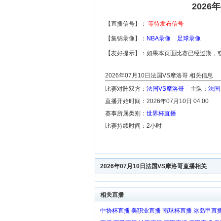
2026
【直播信号】：
等待发布信号
【集锦录像】：
NBA录像
足球录像
【友好提示】：如果本页面比赛已经过期，
2026年07月10日法国VS摩洛哥 相关信息
比赛对阵双方：
法国VS摩洛哥
主队：
法国
直播开始时间：2026年07月10日 04:00
赛事所属类别：
世界杯直播
比赛持续时间：2小时
2026年07月10日法国VS摩洛哥直播相关
相关直播
中协杯直播
美职业直播
南球杯直播
冰岛甲直