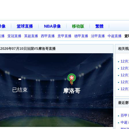
录像
篮球直播
NBA录像
移动版
繁體
直播
亚冠直播
英超直播
西甲直播
意甲直播
德甲直播
法甲直播
中超直播
篮
>
2026年07月10日法国VS摩洛哥直播
相关视
12月
12
-
12
诺
12月
已结束
12月
摩洛哥
最近赛
芬甲
中超