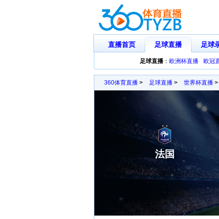
直播首页
足球直播
足球
足球直播
：
欧洲杯直播
欧冠
360体育直播
>
足球直播
>
世界杯直播
法国