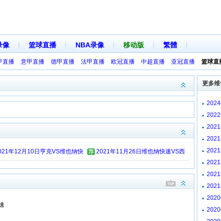
录像
篮球直播
NBA录像
移动版
繁體
甲直播
意甲直播
德甲直播
法甲直播
欧冠直播
中超直播
亚冠直播
篮球直
更多维
202
全场
20
纳快
202
快速
202
西汉
20
021年12月10日亨克VS维也纳快
2021年11月26日维也纳快速VS西
vs
202
速
汉姆联
勒布
20
全场
202
克 
202
速
尔德
202
快速