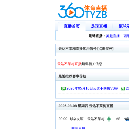
直播首页
足球直播
足球
足球直播
：
英超直播
西
云达不莱梅直播常用信号 [点击展开]
云达不莱梅直播
频道相关信息：
最近推荐赛事导航
2026年05月16日云达不莱梅VS多
2
特蒙德
2026-08-08 星期四 云达不莱梅直播
20:00
球会友谊
云达不莱梅
VS
视频直播