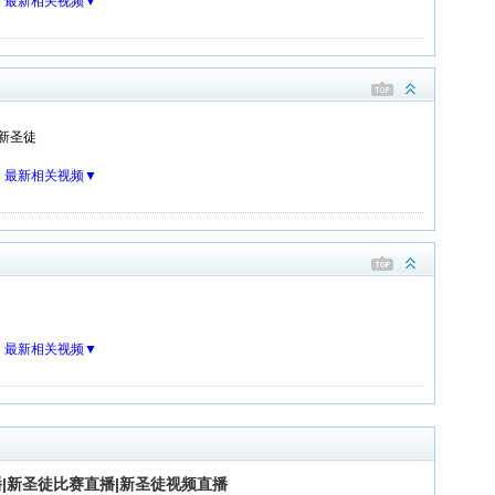
：
最新相关视频▼
新圣徒
：
最新相关视频▼
：
最新相关视频▼
|新圣徒比赛直播|新圣徒视频直播